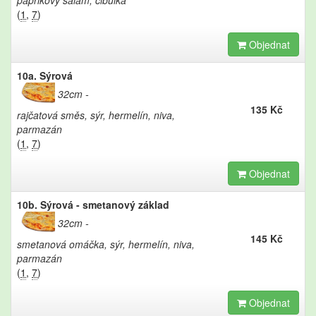
paprikový salám, cibulka
(
1
,
7
)
Objednat
10a. Sýrová
32cm
135 Kč
rajčatová směs, sýr, hermelín, niva,
parmazán
(
1
,
7
)
Objednat
10b. Sýrová - smetanový základ
32cm
145 Kč
smetanová omáčka, sýr, hermelín, niva,
parmazán
(
1
,
7
)
Objednat