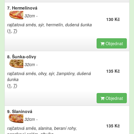
7. Hermelínová
32cm
130 Kč
rajčatová směs, sýr, hermelín, dušená šunka
(
1
,
7
)
Objednat
8. Šunka-olivy
32cm
135 Kč
rajčatová směs, olivy, sýr, žampióny, dušená
šunka
(
1
,
7
)
Objednat
9. Slaninová
32cm
135 Kč
rajčatová směs, slanina, beraní rohy,