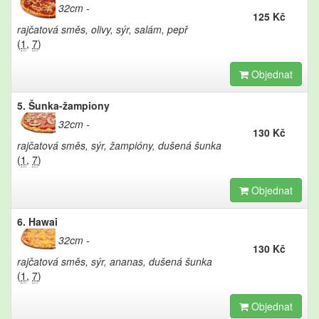
32cm
125 Kč
rajčatová směs, olivy, sýr, salám, pepř
(
1
,
7
)
Objednat
5. Šunka-žampiony
32cm
130 Kč
rajčatová směs, sýr, žampióny, dušená šunka
(
1
,
7
)
Objednat
6. Hawai
32cm
130 Kč
rajčatová směs, sýr, ananas, dušená šunka
(
1
,
7
)
Objednat