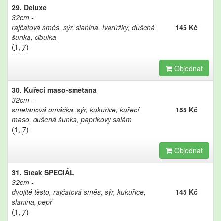
29. Deluxe
32cm
rajčatová směs, sýr, slanina, tvarůžky, dušená
145 Kč
šunka, cibulka
(
1
,
7
)
Objednat
30. Kuřecí maso-smetana
32cm
smetanová omáčka, sýr, kukuřice, kuřecí
155 Kč
maso, dušená šunka, paprikový salám
(
1
,
7
)
Objednat
31. Steak SPECIÁL
32cm
dvojité těsto, rajčatová směs, sýr, kukuřice,
145 Kč
slanina, pepř
(
1
,
7
)