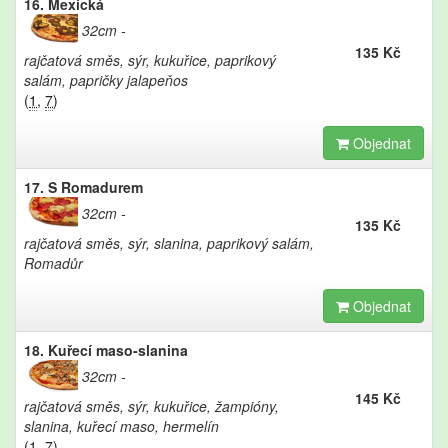
16. Mexická
32cm
135 Kč
rajčatová směs, sýr, kukuřice, paprikový
salám, papričky jalapeňos
(
1
,
7
)
Objednat
17. S Romadurem
32cm
135 Kč
rajčatová směs, sýr, slanina, paprikový salám,
Romadůr
Objednat
18. Kuřecí maso-slanina
32cm
145 Kč
rajčatová směs, sýr, kukuřice, žampióny,
slanina, kuřecí maso, hermelín
(
1
,
7
)