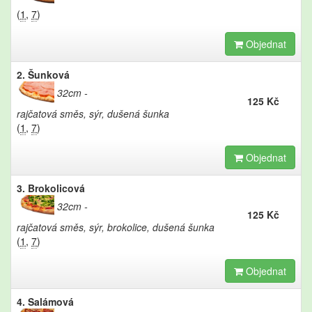
(
1
,
7
)
Objednat
2. Šunková
32cm
125 Kč
rajčatová směs, sýr, dušená šunka
(
1
,
7
)
Objednat
3. Brokolicová
32cm
125 Kč
rajčatová směs, sýr, brokolice, dušená šunka
(
1
,
7
)
Objednat
4. Salámová