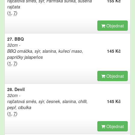
rajčatová směs, sýr, Parmská šunka, sušená
155 Kč
rajčata
(
1
,
7
)
Objednat
27. BBQ
32cm
BBQ omáčka, sýr, slanina, kuřecí maso,
145 Kč
papričky jalapeňos
(
1
,
7
)
Objednat
28. Devil
32cm
rajčatová směs, sýr, česnek, slanina, chilli,
145 Kč
pepř, cibulka
(
1
,
7
)
Objednat