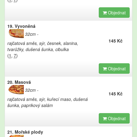
Objednat
19. Vyvoněná
32cm
145 Kč
rajčatová směs, sýr, česnek, slanina,
tvarůžky, dušená šunka, cibulka
(
1
,
7
)
Objednat
20. Masová
32cm
145 Kč
rajčatová směs, sýr, kuřecí maso, dušená
šunka, paprikový salám
Objednat
21. Mořské plody