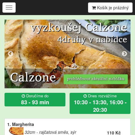
Košík je prázdný
Ukázat/skrýt
navigaci
Doručíme do
Dnes rozvážíme
83 - 93 min
10:30 - 13:30, 16:00 -
20:30
1. Margherita
32cm
rajčatová směs, sýr
110 Kč