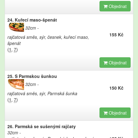
Objednat
24. Kuřecí maso-špenát
32cm
155 Kč
rajčatová směs, sýr, česnek, kuřecí maso,
špenát
(
1
,
7
)
Objednat
25. S Parmskou šunkou
32cm
150 Kč
rajčatová směs, sýr, Parmská šunka
(
1
,
7
)
Objednat
26. Parmská se sušenými rajčaty
32cm