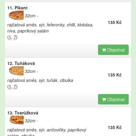
11. Pikant
32cm
135 Kč
rajčatová směs, sýr, feferonky, chilli, klobása,
niva, paprikový salám
(
1
,
7
)
Objednat
12. Tuňáková
32cm
135 Kč
rajčatová směs, sýr, tuňák, cibulka
(
1
,
7
)
Objednat
13. Tvarůžková
32cm
135 Kč
rajčatová směs, sýr, ančovičky, paprikový
salám, cibulka