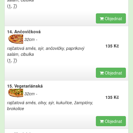
(
1
,
7
)
Objednat
14. Ančovičková
32cm
135 Kč
rajčatová směs, sýr, ančovičky, paprikový
salám, cibulka
(
1
,
7
)
Objednat
15. Vegetariánská
32cm
135 Kč
rajčatová směs, olivy, sýr, kukuřice, žampióny,
brokolice
Objednat