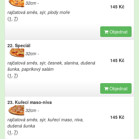
32cm
145 Kč
rajčatová směs, sýr, plody moře
(
1
,
7
)
Objednat
22. Speciál
32cm
145 Kč
rajčatová směs, sýr, česnek, slanina, dušená
šunka, paprikový salám
(
1
,
7
)
Objednat
23. Kuřecí maso-niva
32cm
145 Kč
rajčatová směs, sýr, kuřecí maso, niva,
dušená šunka
(
1
,
7
)