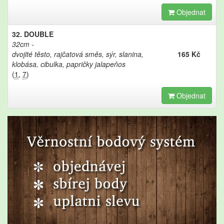
Objednat
32. DOUBLE
32cm
dvojité těsto, rajčatová směs, sýr, slanina,
165 Kč
klobása, cibulka, papričky jalapeňos
(
1
,
7
)
Objednat