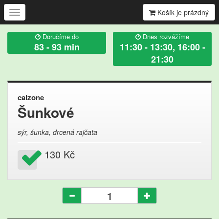
Košík je prázdný
Ukázat/skrýt
navigaci
Doručíme do
Dnes rozvážíme
83 - 93 min
11:30 - 13:30, 16:00 -
21:30
calzone
Šunkové
sýr, šunka, drcená rajčata
130 Kč