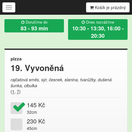
Košík je prázdný
Ukázat/skrýt
navigaci
Doručíme do
Dnes rozvážíme
83 - 93 min
10:30 - 13:30, 16:00 -
20:30
pizza
19. Vyvoněná
rajčatová směs, sýr, česnek, slanina, tvarůžky, dušená
šunka, cibulka
(
1
,
7
)
145 Kč
32cm
230 Kč
45cm